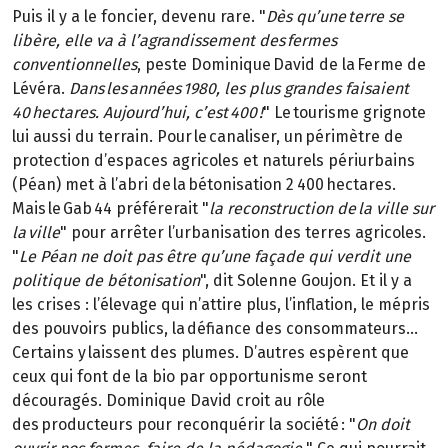
Puis il y a le foncier, devenu rare. "
Dès qu’une terre se
libère, elle va à l’agrandissement des fermes
conventionnelles
, peste Dominique David de la Ferme de
Lévéra.
Dans les années 1980, les plus grandes faisaient
40 hectares. Aujourd’hui, c’est 400 !
" Le tourisme grignote
lui aussi du terrain. Pour le canaliser, un périmètre de
protection d’espaces agricoles et naturels périurbains
(Péan) met à l’abri de la bétonisation 2 400 hectares.
Mais le Gab 44 préférerait "
la reconstruction de la ville sur
la ville
" pour arrêter l’urbanisation des terres agricoles.
"
Le Péan ne doit pas être qu’une façade qui verdit une
politique de bétonisation
", dit Solenne Goujon. Et il y a
les crises : l’élevage qui n’attire plus, l’inflation, le mépris
des pouvoirs publics, la défiance des consommateurs…
Certains y laissent des plumes. D’autres espèrent que
ceux qui font de la bio par opportunisme seront
découragés. Dominique David croit au rôle
des producteurs pour reconquérir la société : "
On doit