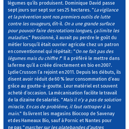
légumes qu’ils produisent. Dominique David passe
sept jours sur sept sur ses 25 hectares. "
La vigilance
et la prévention sont nos premiers outils de lutte
contre les ravageurs
, dit-il.
On a une grande surface
pour pouvoir faire des rotations longues, ça limite les
maladies.
" Passionné, il aurait pu perdre le goût du
métier lorsqu’il était ouvrier agricole chez un patron
en conventionnel qui répétait : "
On ne fait pas des
légumes mais du chiffre !
" Il a préféré le mettre dans
la ferme qu’il a créée directement en bio en 2007.
Lydie Crusson l’a rejoint en 2011. Depuis les débuts, ils
disent avoir réduit de 60 % leur consommation d’eau
grâce au goutte-à-goutte. Leur matériel est souvent
acheté d’occasion. La mécanisation facilite le travail
de la dizaine de salariés. "
Mais il n’y a pas de solution
miracle. En cas de problème, il faut rattraper à la
main.
" Ils livrent les magasins Biocoop de Savenay
et des Hameaux Bio, sauf à Pornic et Nantes pour
ne pas "
marcher sur les platebandes d’autres