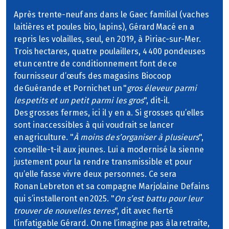
Après trente-neuf ans dans le Gaec familial (vaches
laitières et poules bio, lapins), Gérard Macé en a
repris les volailles, seul, en 2019, à Piriac-sur-Mer.
Trois hectares, quatre poulaillers, 4 400 pondeuses
et un centre de conditionnement font de ce
fournisseur d’œufs des magasins Biocoop
de Guérande et Pornichet un "
gros éleveur parmi
les petits et un petit parmi les gros
", dit-il.
Des grosses fermes, ici il y en a. Si grosses qu’elles
sont inaccessibles à qui voudrait se lancer
en agriculture. "
À moins de s’organiser à plusieurs
",
conseille-t-il aux jeunes. Lui a modernisé la sienne
justement pour la rendre transmissible et pour
qu’elle fasse vivre deux personnes. Ce sera
Ronan Lebreton et sa compagne Marjolaine Defains
qui s’installeront en 2025. "
On s’est battu pour leur
trouver de nouvelles terres
", dit avec fierté
l’infatigable Gérard. On ne l’imagine pas à la retraite,