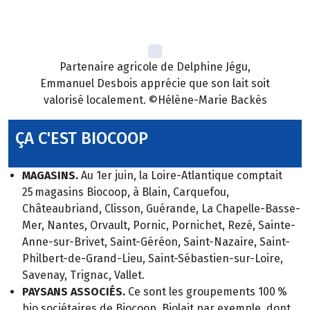
Partenaire agricole de Delphine Jégu,
Emmanuel Desbois apprécie que son lait soit
valorisé localement. ©Hélène-Marie Backès
ÇA C'EST BIOCOOP
MAGASINS.
Au 1er juin, la Loire-Atlantique comptait
25 magasins Biocoop, à Blain, Carquefou,
Châteaubriand, Clisson, Guérande, La Chapelle-Basse-
Mer, Nantes, Orvault, Pornic, Pornichet, Rezé, Sainte-
Anne-sur-Brivet, Saint-Géréon, Saint-Nazaire, Saint-
Philbert-de-Grand-Lieu, Saint-Sébastien-sur-Loire,
Savenay, Trignac, Vallet.
PAYSANS ASSOCIÉS.
Ce sont les groupements 100 %
bio sociétaires de Biocoop, Biolait par exemple, dont