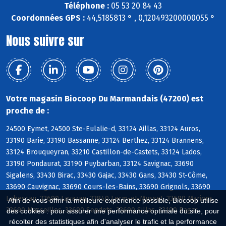
Téléphone :
05 53 20 84 43
Coordonnées GPS :
44,5185813 ° , 0,120493200000055 °
Nous suivre sur
Votre magasin Biocoop Du Marmandais (47200) est
proche de :
24500 Eymet, 24500 Ste-Eulalie-d, 33124 Aillas, 33124 Auros,
33190 Barie, 33190 Bassanne, 33124 Berthez, 33124 Brannens,
33124 Brouqueyran, 33210 Castillon-de-Castets, 33124 Lados,
33190 Pondaurat, 33190 Puybarban, 33124 Savignac, 33690
Sigalens, 33430 Birac, 33430 Gajac, 33430 Gans, 33430 St-Côme,
33690 Cauvignac, 33690 Cours-les-Bains, 33690 Grignols, 33690
Labescau, 33690 Lavazan, 33840 Lerm-et-Musset, 33690 Marions,
Afin de vous offrir la meilleure expérience possible, Biocoop utilise
33690 Masseilles, 33690 Sendets, 33690 Sillas, 33190 Bagas
des cookies : pour assurer une performance optimale du site, pour
récolter des statistiques afin d'analyser le trafic et la performance