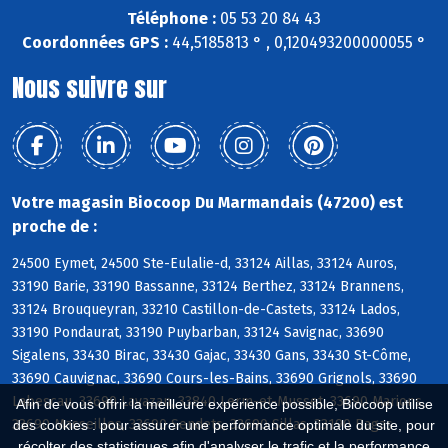
Téléphone :
05 53 20 84 43
Coordonnées GPS :
44,5185813 ° , 0,120493200000055 °
Nous suivre sur
Votre magasin Biocoop Du Marmandais (47200) est
proche de :
24500 Eymet, 24500 Ste-Eulalie-d, 33124 Aillas, 33124 Auros,
33190 Barie, 33190 Bassanne, 33124 Berthez, 33124 Brannens,
33124 Brouqueyran, 33210 Castillon-de-Castets, 33124 Lados,
33190 Pondaurat, 33190 Puybarban, 33124 Savignac, 33690
Sigalens, 33430 Birac, 33430 Gajac, 33430 Gans, 33430 St-Côme,
33690 Cauvignac, 33690 Cours-les-Bains, 33690 Grignols, 33690
Labescau, 33690 Lavazan, 33840 Lerm-et-Musset, 33690 Marions,
Afin de vous offrir la meilleure expérience possible, Biocoop utilise
33690 Masseilles, 33690 Sendets, 33690 Sillas, 33190 Bagas
des cookies : pour assurer une performance optimale du site, pour
récolter des statistiques afin d'analyser le trafic et la performance