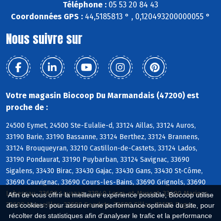
Téléphone :
05 53 20 84 43
Coordonnées GPS :
44,5185813 ° , 0,120493200000055 °
Nous suivre sur
Votre magasin Biocoop Du Marmandais (47200) est
proche de :
24500 Eymet, 24500 Ste-Eulalie-d, 33124 Aillas, 33124 Auros,
33190 Barie, 33190 Bassanne, 33124 Berthez, 33124 Brannens,
33124 Brouqueyran, 33210 Castillon-de-Castets, 33124 Lados,
33190 Pondaurat, 33190 Puybarban, 33124 Savignac, 33690
Sigalens, 33430 Birac, 33430 Gajac, 33430 Gans, 33430 St-Côme,
33690 Cauvignac, 33690 Cours-les-Bains, 33690 Grignols, 33690
Labescau, 33690 Lavazan, 33840 Lerm-et-Musset, 33690 Marions,
Afin de vous offrir la meilleure expérience possible, Biocoop utilise
33690 Masseilles, 33690 Sendets, 33690 Sillas, 33190 Bagas
des cookies : pour assurer une performance optimale du site, pour
récolter des statistiques afin d'analyser le trafic et la performance