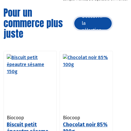
Pour un
Découvrir
commerce plus
la
juste
sélection
Biocoop
Biocoop
Biscuit petit
Chocolat noir 85%