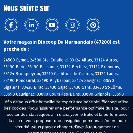
Nous suivre sur
Votre magasin Biocoop Du Marmandais (47200) est
proche de :
24500 Eymet, 24500 Ste-Eulalie-d, 33124 Aillas, 33124 Auros,
33190 Barie, 33190 Bassanne, 33124 Berthez, 33124 Brannens,
33124 Brouqueyran, 33210 Castillon-de-Castets, 33124 Lados,
33190 Pondaurat, 33190 Puybarban, 33124 Savignac, 33690
Sigalens, 33430 Birac, 33430 Gajac, 33430 Gans, 33430 St-Côme,
33690 Cauvignac, 33690 Cours-les-Bains, 33690 Grignols, 33690
Labescau, 33690 Lavazan, 33840 Lerm-et-Musset, 33690 Marions,
Afin de vous offrir la meilleure expérience possible, Biocoop utilise
33690 Masseilles, 33690 Sendets, 33690 Sillas, 33190 Bagas
des cookies : pour assurer une performance optimale du site, pour
récolter des statistiques afin d'analyser le trafic et la performance
du site et vous proposer une navigation personnalisée en toute
sécurité. Vous pouvez changer d'avis à tout moment en
Biocoop.fr
Le réseau Biocoop