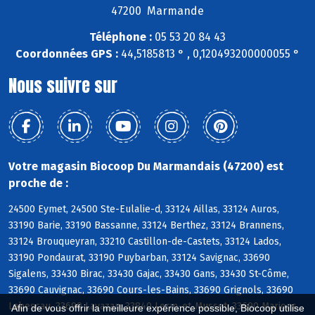
47200 Marmande
Téléphone :
05 53 20 84 43
Coordonnées GPS :
44,5185813 ° , 0,120493200000055 °
Nous suivre sur
Votre magasin Biocoop Du Marmandais (47200) est
proche de :
24500 Eymet, 24500 Ste-Eulalie-d, 33124 Aillas, 33124 Auros,
33190 Barie, 33190 Bassanne, 33124 Berthez, 33124 Brannens,
33124 Brouqueyran, 33210 Castillon-de-Castets, 33124 Lados,
33190 Pondaurat, 33190 Puybarban, 33124 Savignac, 33690
Sigalens, 33430 Birac, 33430 Gajac, 33430 Gans, 33430 St-Côme,
33690 Cauvignac, 33690 Cours-les-Bains, 33690 Grignols, 33690
Labescau, 33690 Lavazan, 33840 Lerm-et-Musset, 33690 Marions,
Afin de vous offrir la meilleure expérience possible, Biocoop utilise