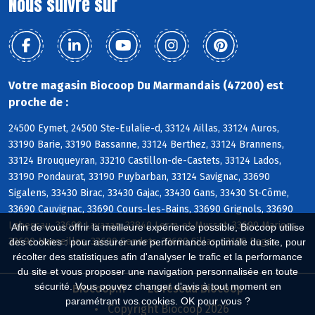
Nous suivre sur
Votre magasin Biocoop Du Marmandais (47200) est
proche de :
24500 Eymet, 24500 Ste-Eulalie-d, 33124 Aillas, 33124 Auros,
33190 Barie, 33190 Bassanne, 33124 Berthez, 33124 Brannens,
33124 Brouqueyran, 33210 Castillon-de-Castets, 33124 Lados,
33190 Pondaurat, 33190 Puybarban, 33124 Savignac, 33690
Sigalens, 33430 Birac, 33430 Gajac, 33430 Gans, 33430 St-Côme,
33690 Cauvignac, 33690 Cours-les-Bains, 33690 Grignols, 33690
Labescau, 33690 Lavazan, 33840 Lerm-et-Musset, 33690 Marions,
Afin de vous offrir la meilleure expérience possible, Biocoop utilise
33690 Masseilles, 33690 Sendets, 33690 Sillas, 33190 Bagas
des cookies : pour assurer une performance optimale du site, pour
récolter des statistiques afin d'analyser le trafic et la performance
du site et vous proposer une navigation personnalisée en toute
sécurité. Vous pouvez changer d'avis à tout moment en
Biocoop.fr
Le réseau Biocoop
paramétrant vos cookies. OK pour vous ?
Copyright Biocoop 2026