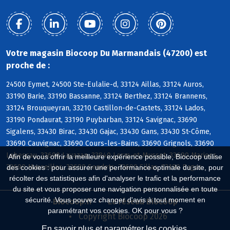
Votre magasin Biocoop Du Marmandais (47200) est
proche de :
24500 Eymet, 24500 Ste-Eulalie-d, 33124 Aillas, 33124 Auros,
33190 Barie, 33190 Bassanne, 33124 Berthez, 33124 Brannens,
33124 Brouqueyran, 33210 Castillon-de-Castets, 33124 Lados,
33190 Pondaurat, 33190 Puybarban, 33124 Savignac, 33690
Sigalens, 33430 Birac, 33430 Gajac, 33430 Gans, 33430 St-Côme,
33690 Cauvignac, 33690 Cours-les-Bains, 33690 Grignols, 33690
Labescau, 33690 Lavazan, 33840 Lerm-et-Musset, 33690 Marions,
Afin de vous offrir la meilleure expérience possible, Biocoop utilise
33690 Masseilles, 33690 Sendets, 33690 Sillas, 33190 Bagas
des cookies : pour assurer une performance optimale du site, pour
récolter des statistiques afin d'analyser le trafic et la performance
du site et vous proposer une navigation personnalisée en toute
sécurité. Vous pouvez changer d'avis à tout moment en
Biocoop.fr
Le réseau Biocoop
paramétrant vos cookies. OK pour vous ?
Copyright Biocoop 2026
En savoir plus et paramétrer les cookies