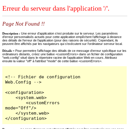
Erreur du serveur dans l'application '/'.
Page Not Found !!
Description :
Une erreur d'application s'est produite sur le serveur. Les paramètres
d'erreur personnalisés actuels pour cette application empêchent l'affichage à distance
des détails de l'erreur de l'application (pour des raisons de sécurité). Cependant, ils
peuvent être affichés par les navigateurs qui s'exécutent sur l'ordinateur serveur local.
Détails =
Pour permettre l'affichage des détails de ce message d'erreur spécifique sur les
ordinateurs distants, créez une balise <customErrors> dans un fichier de configuration
"web.config" situé dans le répertoire racine de l'application Web en cours. Attribuez
ensuite la valeur "off" à l'attribut "mode" de cette balise <customErrors>.
<!-- Fichier de configuration 
Web.Config -->

<configuration>

    <system.web>

        <customErrors 
mode="Off"/>

    </system.web>

</configuration>