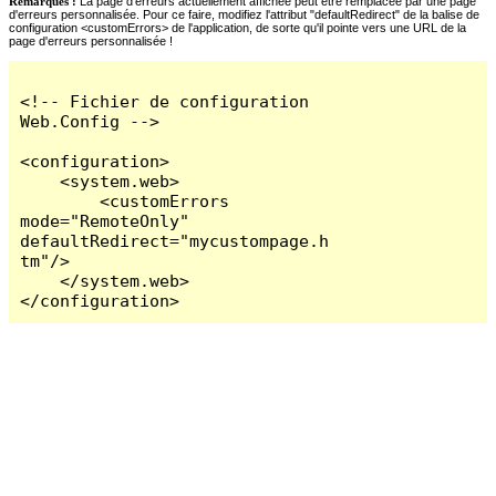
Remarques :
La page d'erreurs actuellement affichée peut être remplacée par une page
d'erreurs personnalisée. Pour ce faire, modifiez l'attribut "defaultRedirect" de la balise de
configuration <customErrors> de l'application, de sorte qu'il pointe vers une URL de la
page d'erreurs personnalisée !
<!-- Fichier de configuration 
Web.Config -->

<configuration>

    <system.web>

        <customErrors 
mode="RemoteOnly" 
defaultRedirect="mycustompage.h
tm"/>

    </system.web>

</configuration>