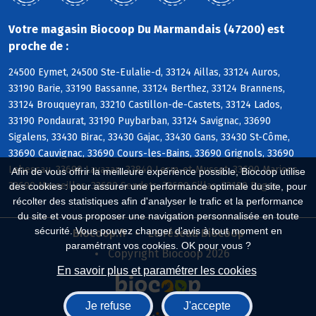
Votre magasin Biocoop Du Marmandais (47200) est
proche de :
24500 Eymet, 24500 Ste-Eulalie-d, 33124 Aillas, 33124 Auros,
33190 Barie, 33190 Bassanne, 33124 Berthez, 33124 Brannens,
33124 Brouqueyran, 33210 Castillon-de-Castets, 33124 Lados,
33190 Pondaurat, 33190 Puybarban, 33124 Savignac, 33690
Sigalens, 33430 Birac, 33430 Gajac, 33430 Gans, 33430 St-Côme,
33690 Cauvignac, 33690 Cours-les-Bains, 33690 Grignols, 33690
Labescau, 33690 Lavazan, 33840 Lerm-et-Musset, 33690 Marions,
Afin de vous offrir la meilleure expérience possible, Biocoop utilise
33690 Masseilles, 33690 Sendets, 33690 Sillas, 33190 Bagas
des cookies : pour assurer une performance optimale du site, pour
récolter des statistiques afin d'analyser le trafic et la performance
du site et vous proposer une navigation personnalisée en toute
sécurité. Vous pouvez changer d'avis à tout moment en
Biocoop.fr
Le réseau Biocoop
paramétrant vos cookies. OK pour vous ?
Copyright Biocoop 2026
En savoir plus et paramétrer les cookies
Je refuse
J'accepte