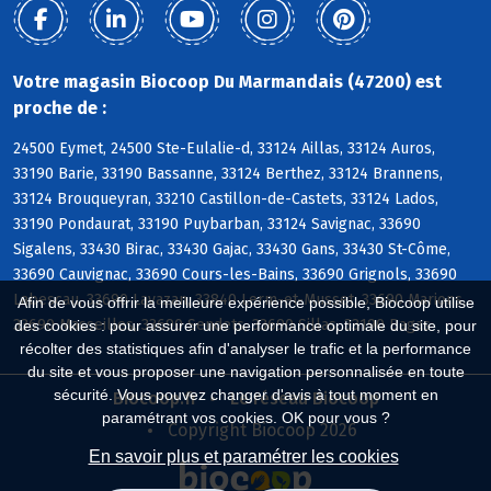
Votre magasin Biocoop Du Marmandais (47200) est
proche de :
24500 Eymet, 24500 Ste-Eulalie-d, 33124 Aillas, 33124 Auros,
33190 Barie, 33190 Bassanne, 33124 Berthez, 33124 Brannens,
33124 Brouqueyran, 33210 Castillon-de-Castets, 33124 Lados,
33190 Pondaurat, 33190 Puybarban, 33124 Savignac, 33690
Sigalens, 33430 Birac, 33430 Gajac, 33430 Gans, 33430 St-Côme,
33690 Cauvignac, 33690 Cours-les-Bains, 33690 Grignols, 33690
Labescau, 33690 Lavazan, 33840 Lerm-et-Musset, 33690 Marions,
Afin de vous offrir la meilleure expérience possible, Biocoop utilise
33690 Masseilles, 33690 Sendets, 33690 Sillas, 33190 Bagas
des cookies : pour assurer une performance optimale du site, pour
récolter des statistiques afin d'analyser le trafic et la performance
du site et vous proposer une navigation personnalisée en toute
sécurité. Vous pouvez changer d'avis à tout moment en
Biocoop.fr
Le réseau Biocoop
paramétrant vos cookies. OK pour vous ?
Copyright Biocoop 2026
En savoir plus et paramétrer les cookies