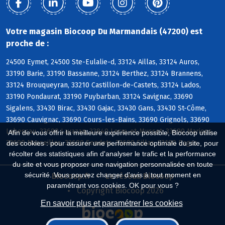
Votre magasin Biocoop Du Marmandais (47200) est
proche de :
24500 Eymet, 24500 Ste-Eulalie-d, 33124 Aillas, 33124 Auros,
33190 Barie, 33190 Bassanne, 33124 Berthez, 33124 Brannens,
33124 Brouqueyran, 33210 Castillon-de-Castets, 33124 Lados,
33190 Pondaurat, 33190 Puybarban, 33124 Savignac, 33690
Sigalens, 33430 Birac, 33430 Gajac, 33430 Gans, 33430 St-Côme,
33690 Cauvignac, 33690 Cours-les-Bains, 33690 Grignols, 33690
Labescau, 33690 Lavazan, 33840 Lerm-et-Musset, 33690 Marions,
Afin de vous offrir la meilleure expérience possible, Biocoop utilise
33690 Masseilles, 33690 Sendets, 33690 Sillas, 33190 Bagas
des cookies : pour assurer une performance optimale du site, pour
récolter des statistiques afin d'analyser le trafic et la performance
du site et vous proposer une navigation personnalisée en toute
sécurité. Vous pouvez changer d'avis à tout moment en
Biocoop.fr
Le réseau Biocoop
paramétrant vos cookies. OK pour vous ?
Copyright Biocoop 2026
En savoir plus et paramétrer les cookies