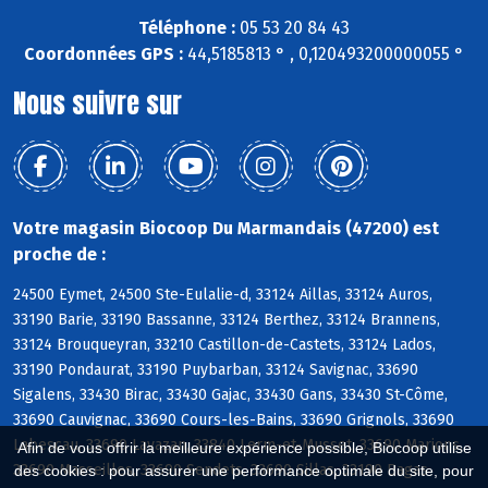
Téléphone :
05 53 20 84 43
Coordonnées GPS :
44,5185813 ° , 0,120493200000055 °
Nous suivre sur
Votre magasin Biocoop Du Marmandais (47200) est
proche de :
24500 Eymet, 24500 Ste-Eulalie-d, 33124 Aillas, 33124 Auros,
33190 Barie, 33190 Bassanne, 33124 Berthez, 33124 Brannens,
33124 Brouqueyran, 33210 Castillon-de-Castets, 33124 Lados,
33190 Pondaurat, 33190 Puybarban, 33124 Savignac, 33690
Sigalens, 33430 Birac, 33430 Gajac, 33430 Gans, 33430 St-Côme,
33690 Cauvignac, 33690 Cours-les-Bains, 33690 Grignols, 33690
Labescau, 33690 Lavazan, 33840 Lerm-et-Musset, 33690 Marions,
Afin de vous offrir la meilleure expérience possible, Biocoop utilise
33690 Masseilles, 33690 Sendets, 33690 Sillas, 33190 Bagas
des cookies : pour assurer une performance optimale du site, pour