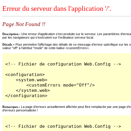
Erreur du serveur dans l'application '/'.
Page Not Found !!
Description :
Une erreur d'application s'est produite sur le serveur. Les paramètres d'erreur
par les navigateurs qui s'exécutent sur l'ordinateur serveur local.
Détails =
Pour permettre l'affichage des détails de ce message d'erreur spécifique sur les o
valeur "off" à l'attribut "mode" de cette balise <customErrors>.
<!-- Fichier de configuration Web.Config -->

<configuration>

    <system.web>

        <customErrors mode="Off"/>

    </system.web>

</configuration>
Remarques :
La page d'erreurs actuellement affichée peut être remplacée par une page d'erre
d'erreurs personnalisée !
<!-- Fichier de configuration Web.Config -->
