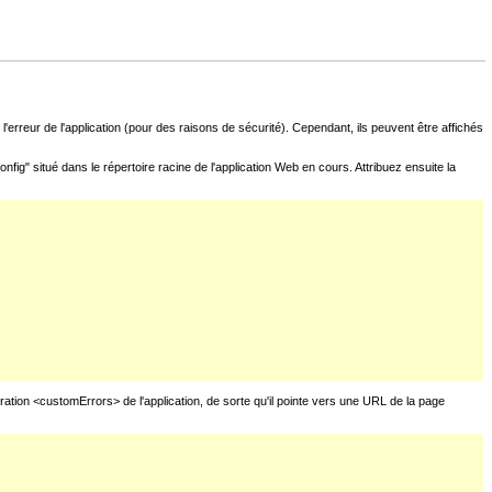
l'erreur de l'application (pour des raisons de sécurité). Cependant, ils peuvent être affichés
fig" situé dans le répertoire racine de l'application Web en cours. Attribuez ensuite la
uration <customErrors> de l'application, de sorte qu'il pointe vers une URL de la page