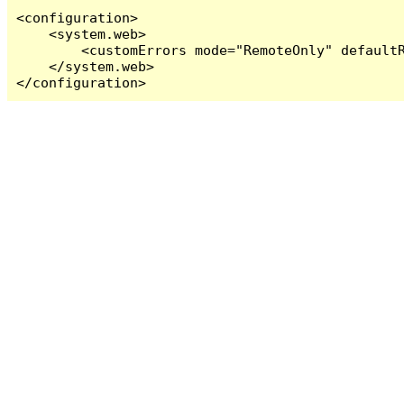
<configuration>

    <system.web>

        <customErrors mode="RemoteOnly" defaultR
    </system.web>

</configuration>