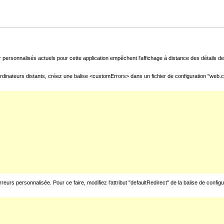
 personnalisés actuels pour cette application empêchent l'affichage à distance des détails de 
rdinateurs distants, créez une balise <customErrors> dans un fichier de configuration "web.con
urs personnalisée. Pour ce faire, modifiez l'attribut "defaultRedirect" de la balise de config