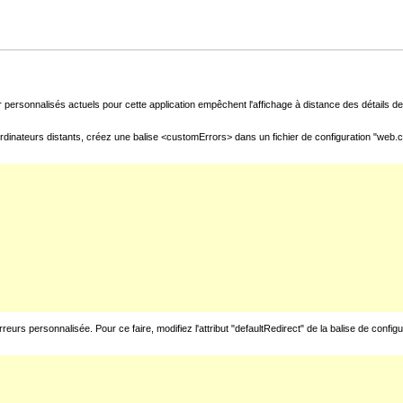
 personnalisés actuels pour cette application empêchent l'affichage à distance des détails de 
rdinateurs distants, créez une balise <customErrors> dans un fichier de configuration "web.con
urs personnalisée. Pour ce faire, modifiez l'attribut "defaultRedirect" de la balise de config