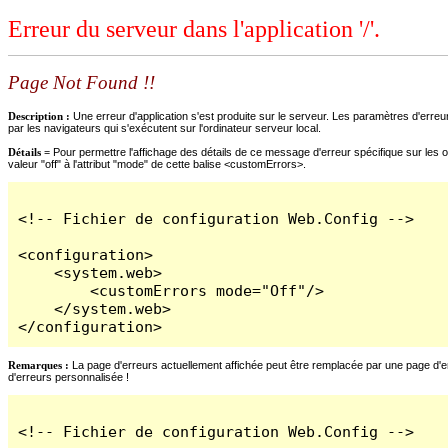
Erreur du serveur dans l'application '/'.
Page Not Found !!
Description :
Une erreur d'application s'est produite sur le serveur. Les paramètres d'erreur
par les navigateurs qui s'exécutent sur l'ordinateur serveur local.
Détails =
Pour permettre l'affichage des détails de ce message d'erreur spécifique sur les o
valeur "off" à l'attribut "mode" de cette balise <customErrors>.
<!-- Fichier de configuration Web.Config -->

<configuration>

    <system.web>

        <customErrors mode="Off"/>

    </system.web>

</configuration>
Remarques :
La page d'erreurs actuellement affichée peut être remplacée par une page d'erre
d'erreurs personnalisée !
<!-- Fichier de configuration Web.Config -->
