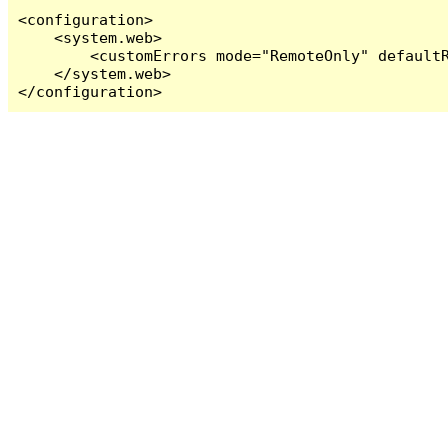
<configuration>

    <system.web>

        <customErrors mode="RemoteOnly" defaultR
    </system.web>

</configuration>