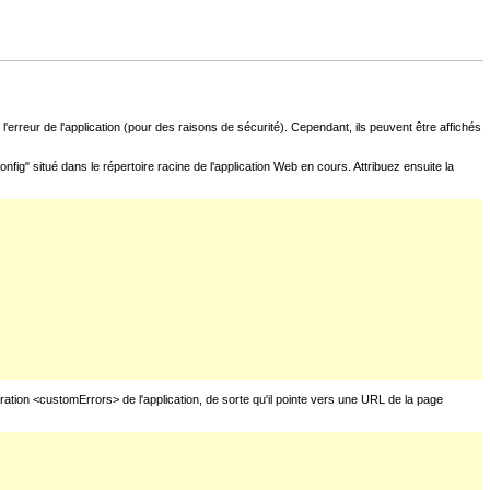
l'erreur de l'application (pour des raisons de sécurité). Cependant, ils peuvent être affichés
fig" situé dans le répertoire racine de l'application Web en cours. Attribuez ensuite la
uration <customErrors> de l'application, de sorte qu'il pointe vers une URL de la page