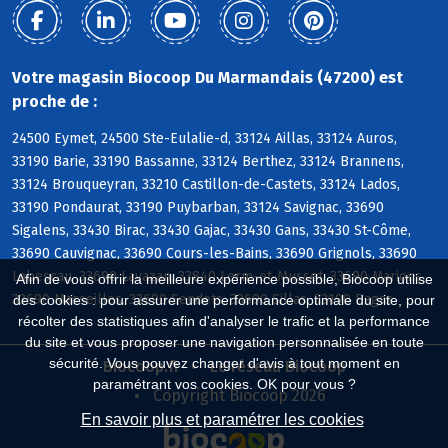
Votre magasin Biocoop Du Marmandais (47200) est
proche de :
24500 Eymet, 24500 Ste-Eulalie-d, 33124 Aillas, 33124 Auros,
33190 Barie, 33190 Bassanne, 33124 Berthez, 33124 Brannens,
33124 Brouqueyran, 33210 Castillon-de-Castets, 33124 Lados,
33190 Pondaurat, 33190 Puybarban, 33124 Savignac, 33690
Sigalens, 33430 Birac, 33430 Gajac, 33430 Gans, 33430 St-Côme,
33690 Cauvignac, 33690 Cours-les-Bains, 33690 Grignols, 33690
Labescau, 33690 Lavazan, 33840 Lerm-et-Musset, 33690 Marions,
Afin de vous offrir la meilleure expérience possible, Biocoop utilise
33690 Masseilles, 33690 Sendets, 33690 Sillas, 33190 Bagas
des cookies : pour assurer une performance optimale du site, pour
récolter des statistiques afin d'analyser le trafic et la performance
du site et vous proposer une navigation personnalisée en toute
sécurité. Vous pouvez changer d'avis à tout moment en
Biocoop.fr
Le réseau Biocoop
paramétrant vos cookies. OK pour vous ?
Copyright Biocoop 2026
En savoir plus et paramétrer les cookies