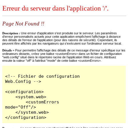
Erreur du serveur dans l'application '/'.
Page Not Found !!
Description :
Une erreur d'application s'est produite sur le serveur. Les paramètres
d'erreur personnalisés actuels pour cette application empêchent l'affichage à distance
des détails de l'erreur de l'application (pour des raisons de sécurité). Cependant, ils
peuvent être affichés par les navigateurs qui s'exécutent sur l'ordinateur serveur local.
Détails =
Pour permettre l'affichage des détails de ce message d'erreur spécifique sur les
ordinateurs distants, créez une balise <customErrors> dans un fichier de configuration
"web.config" situé dans le répertoire racine de l'application Web en cours. Attribuez
ensuite la valeur "off" à l'attribut "mode" de cette balise <customErrors>.
<!-- Fichier de configuration 
Web.Config -->

<configuration>

    <system.web>

        <customErrors 
mode="Off"/>

    </system.web>

</configuration>