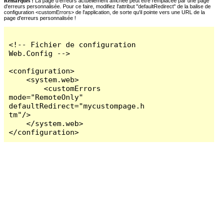
Remarques :
La page d'erreurs actuellement affichée peut être remplacée par une page
d'erreurs personnalisée. Pour ce faire, modifiez l'attribut "defaultRedirect" de la balise de
configuration <customErrors> de l'application, de sorte qu'il pointe vers une URL de la
page d'erreurs personnalisée !
<!-- Fichier de configuration 
Web.Config -->

<configuration>

    <system.web>

        <customErrors 
mode="RemoteOnly" 
defaultRedirect="mycustompage.h
tm"/>

    </system.web>

</configuration>