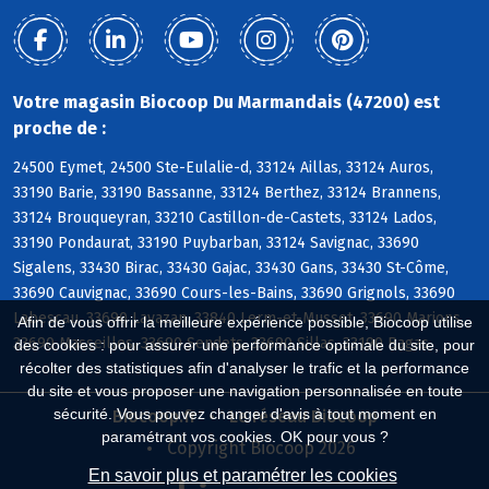
Votre magasin Biocoop Du Marmandais (47200) est
proche de :
24500 Eymet, 24500 Ste-Eulalie-d, 33124 Aillas, 33124 Auros,
33190 Barie, 33190 Bassanne, 33124 Berthez, 33124 Brannens,
33124 Brouqueyran, 33210 Castillon-de-Castets, 33124 Lados,
33190 Pondaurat, 33190 Puybarban, 33124 Savignac, 33690
Sigalens, 33430 Birac, 33430 Gajac, 33430 Gans, 33430 St-Côme,
33690 Cauvignac, 33690 Cours-les-Bains, 33690 Grignols, 33690
Labescau, 33690 Lavazan, 33840 Lerm-et-Musset, 33690 Marions,
Afin de vous offrir la meilleure expérience possible, Biocoop utilise
33690 Masseilles, 33690 Sendets, 33690 Sillas, 33190 Bagas
des cookies : pour assurer une performance optimale du site, pour
récolter des statistiques afin d'analyser le trafic et la performance
du site et vous proposer une navigation personnalisée en toute
sécurité. Vous pouvez changer d'avis à tout moment en
Biocoop.fr
Le réseau Biocoop
paramétrant vos cookies. OK pour vous ?
Copyright Biocoop 2026
En savoir plus et paramétrer les cookies