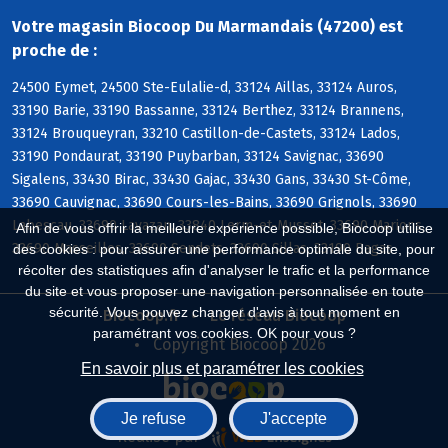
Votre magasin Biocoop Du Marmandais (47200) est
proche de :
24500 Eymet, 24500 Ste-Eulalie-d, 33124 Aillas, 33124 Auros,
33190 Barie, 33190 Bassanne, 33124 Berthez, 33124 Brannens,
33124 Brouqueyran, 33210 Castillon-de-Castets, 33124 Lados,
33190 Pondaurat, 33190 Puybarban, 33124 Savignac, 33690
Sigalens, 33430 Birac, 33430 Gajac, 33430 Gans, 33430 St-Côme,
33690 Cauvignac, 33690 Cours-les-Bains, 33690 Grignols, 33690
Labescau, 33690 Lavazan, 33840 Lerm-et-Musset, 33690 Marions,
Afin de vous offrir la meilleure expérience possible, Biocoop utilise
33690 Masseilles, 33690 Sendets, 33690 Sillas, 33190 Bagas
des cookies : pour assurer une performance optimale du site, pour
récolter des statistiques afin d'analyser le trafic et la performance
du site et vous proposer une navigation personnalisée en toute
sécurité. Vous pouvez changer d'avis à tout moment en
Biocoop.fr
Le réseau Biocoop
paramétrant vos cookies. OK pour vous ?
Copyright Biocoop 2026
En savoir plus et paramétrer les cookies
Je refuse
J'accepte
Réalisé par