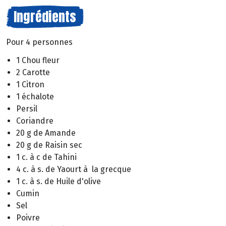
Ingrédients
Pour 4 personnes
1 Chou fleur
2 Carotte
1 Citron
1 échalote
Persil
Coriandre
20 g de Amande
20 g de Raisin sec
1 c. à c de Tahini
4 c. à s. de Yaourt à la grecque
1 c. à s. de Huile d'olive
Cumin
Sel
Poivre