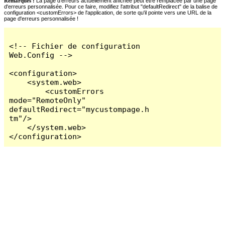
Remarques :
La page d'erreurs actuellement affichée peut être remplacée par une page
d'erreurs personnalisée. Pour ce faire, modifiez l'attribut "defaultRedirect" de la balise de
configuration <customErrors> de l'application, de sorte qu'il pointe vers une URL de la
page d'erreurs personnalisée !
<!-- Fichier de configuration 
Web.Config -->

<configuration>

    <system.web>

        <customErrors 
mode="RemoteOnly" 
defaultRedirect="mycustompage.h
tm"/>

    </system.web>

</configuration>