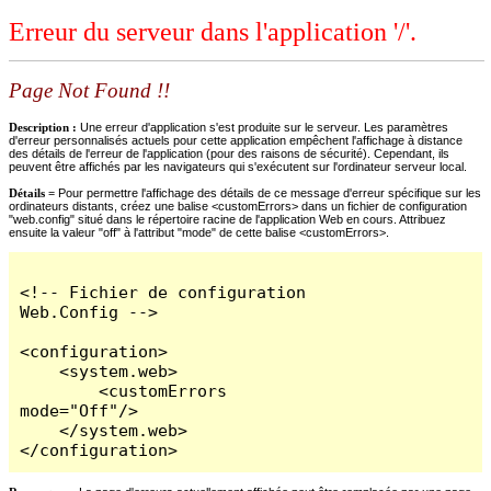
Erreur du serveur dans l'application '/'.
Page Not Found !!
Description :
Une erreur d'application s'est produite sur le serveur. Les paramètres
d'erreur personnalisés actuels pour cette application empêchent l'affichage à distance
des détails de l'erreur de l'application (pour des raisons de sécurité). Cependant, ils
peuvent être affichés par les navigateurs qui s'exécutent sur l'ordinateur serveur local.
Détails =
Pour permettre l'affichage des détails de ce message d'erreur spécifique sur les
ordinateurs distants, créez une balise <customErrors> dans un fichier de configuration
"web.config" situé dans le répertoire racine de l'application Web en cours. Attribuez
ensuite la valeur "off" à l'attribut "mode" de cette balise <customErrors>.
<!-- Fichier de configuration 
Web.Config -->

<configuration>

    <system.web>

        <customErrors 
mode="Off"/>

    </system.web>

</configuration>