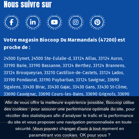
Nous suivre sur
Votre magasin Biocoop Du Marmandais (47200) est
proche de :
24500 Eymet, 24500 Ste-Eulalie-d, 33124 Aillas, 33124 Auros,
33190 Barie, 33190 Bassanne, 33124 Berthez, 33124 Brannens,
33124 Brouqueyran, 33210 Castillon-de-Castets, 33124 Lados,
33190 Pondaurat, 33190 Puybarban, 33124 Savignac, 33690
Sigalens, 33430 Birac, 33430 Gajac, 33430 Gans, 33430 St-Côme,
33690 Cauvignac, 33690 Cours-les-Bains, 33690 Grignols, 33690
Labescau, 33690 Lavazan, 33840 Lerm-et-Musset, 33690 Marions,
Afin de vous offrir la meilleure expérience possible, Biocoop utilise
33690 Masseilles, 33690 Sendets, 33690 Sillas, 33190 Bagas
des cookies : pour assurer une performance optimale du site, pour
récolter des statistiques afin d'analyser le trafic et la performance
du site et vous proposer une navigation personnalisée en toute
sécurité. Vous pouvez changer d'avis à tout moment en
Biocoop.fr
Le réseau Biocoop
paramétrant vos cookies. OK pour vous ?
Copyright Biocoop 2026