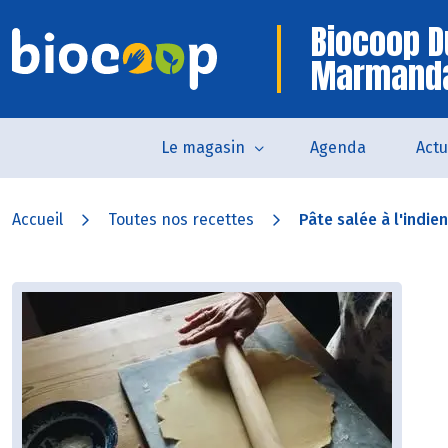
Biocoop D
Marmand
Le magasin
Agenda
Actu
Accueil
Toutes nos recettes
Pâte salée à l'indie