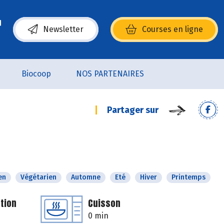
Newsletter
Courses en ligne
(s’ouvre dans une nouvelle fenêtre)
Biocoop
NOS PARTENAIRES
Partager sur
en
Végétarien
Automne
Eté
Hiver
Printemps
tion
Cuisson
0 min