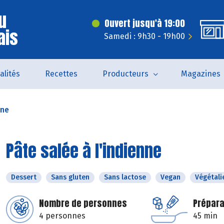
u
Ouvert jusqu'à 19:00
ais
Samedi : 9h30 - 19h00
alités
Recettes
Producteurs
Magazines
nne
Pâte salée à l'indienne
Dessert
Sans gluten
Sans lactose
Vegan
Végétali
Nombre de personnes
Prépara
4 personnes
45 min