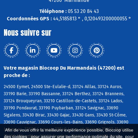
47200 Marmande
Téléphone :
05 53 20 84 43
Coordonnées GPS :
44,5185813 ° , 0,120493200000055 °
Nous suivre sur
Votre magasin Biocoop Du Marmandais (47200) est
proche de :
24500 Eymet, 24500 Ste-Eulalie-d, 33124 Aillas, 33124 Auros,
33190 Barie, 33190 Bassanne, 33124 Berthez, 33124 Brannens,
33124 Brouqueyran, 33210 Castillon-de-Castets, 33124 Lados,
33190 Pondaurat, 33190 Puybarban, 33124 Savignac, 33690
Sigalens, 33430 Birac, 33430 Gajac, 33430 Gans, 33430 St-Côme,
33690 Cauvignac, 33690 Cours-les-Bains, 33690 Grignols, 33690
Labescau, 33690 Lavazan, 33840 Lerm-et-Musset, 33690 Marions,
Afin de vous offrir la meilleure expérience possible, Biocoop utilise
33690 Masseilles, 33690 Sendets, 33690 Sillas, 33190 Bagas
des cookies : pour assurer une performance optimale du site, pour