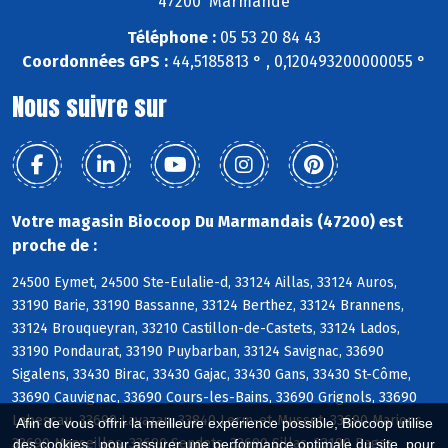
47200 Marmande
Téléphone :
05 53 20 84 43
Coordonnées GPS :
44,5185813 ° , 0,120493200000055 °
Nous suivre sur
Votre magasin Biocoop Du Marmandais (47200) est
proche de :
24500 Eymet, 24500 Ste-Eulalie-d, 33124 Aillas, 33124 Auros,
33190 Barie, 33190 Bassanne, 33124 Berthez, 33124 Brannens,
33124 Brouqueyran, 33210 Castillon-de-Castets, 33124 Lados,
33190 Pondaurat, 33190 Puybarban, 33124 Savignac, 33690
Sigalens, 33430 Birac, 33430 Gajac, 33430 Gans, 33430 St-Côme,
33690 Cauvignac, 33690 Cours-les-Bains, 33690 Grignols, 33690
Labescau, 33690 Lavazan, 33840 Lerm-et-Musset, 33690 Marions,
Afin de vous offrir la meilleure expérience possible, Biocoop utilise
33690 Masseilles, 33690 Sendets, 33690 Sillas, 33190 Bagas
des cookies : pour assurer une performance optimale du site, pour