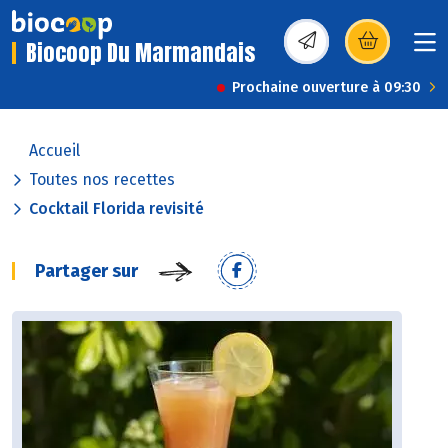
Biocoop Du Marmandais
(s’ouvre dans une nou
Prochaine ouverture à 09:30
Accueil
Toutes nos recettes
Cocktail Florida revisité
Partager sur