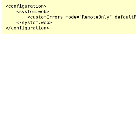
<configuration>

    <system.web>

        <customErrors mode="RemoteOnly" defaultR
    </system.web>

</configuration>