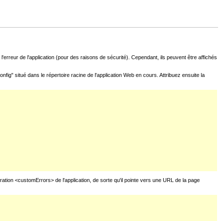
l'erreur de l'application (pour des raisons de sécurité). Cependant, ils peuvent être affichés
fig" situé dans le répertoire racine de l'application Web en cours. Attribuez ensuite la
uration <customErrors> de l'application, de sorte qu'il pointe vers une URL de la page