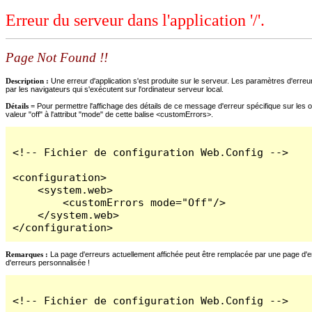
Erreur du serveur dans l'application '/'.
Page Not Found !!
Description :
Une erreur d'application s'est produite sur le serveur. Les paramètres d'erreur
par les navigateurs qui s'exécutent sur l'ordinateur serveur local.
Détails =
Pour permettre l'affichage des détails de ce message d'erreur spécifique sur les o
valeur "off" à l'attribut "mode" de cette balise <customErrors>.
<!-- Fichier de configuration Web.Config -->

<configuration>

    <system.web>

        <customErrors mode="Off"/>

    </system.web>

</configuration>
Remarques :
La page d'erreurs actuellement affichée peut être remplacée par une page d'erre
d'erreurs personnalisée !
<!-- Fichier de configuration Web.Config -->
