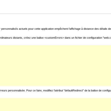
 personnalisés actuels pour cette application empêchent l'affichage à distance des détails de 
rdinateurs distants, créez une balise <customErrors> dans un fichier de configuration "web.con
urs personnalisée. Pour ce faire, modifiez l'attribut "defaultRedirect" de la balise de config