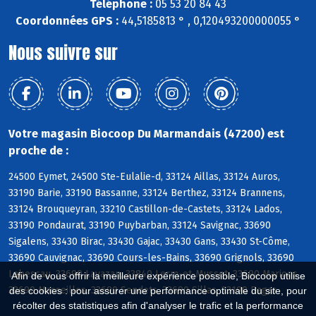
Téléphone :
05 53 20 84 43
Coordonnées GPS :
44,5185813 ° , 0,120493200000055 °
Nous suivre sur
Votre magasin Biocoop Du Marmandais (47200) est
proche de :
24500 Eymet, 24500 Ste-Eulalie-d, 33124 Aillas, 33124 Auros,
33190 Barie, 33190 Bassanne, 33124 Berthez, 33124 Brannens,
33124 Brouqueyran, 33210 Castillon-de-Castets, 33124 Lados,
33190 Pondaurat, 33190 Puybarban, 33124 Savignac, 33690
Sigalens, 33430 Birac, 33430 Gajac, 33430 Gans, 33430 St-Côme,
33690 Cauvignac, 33690 Cours-les-Bains, 33690 Grignols, 33690
Labescau, 33690 Lavazan, 33840 Lerm-et-Musset, 33690 Marions,
Afin de vous offrir la meilleure expérience possible, Biocoop utilise
33690 Masseilles, 33690 Sendets, 33690 Sillas, 33190 Bagas
des cookies : pour assurer une performance optimale du site, pour
récolter des statistiques afin d'analyser le trafic et la performance