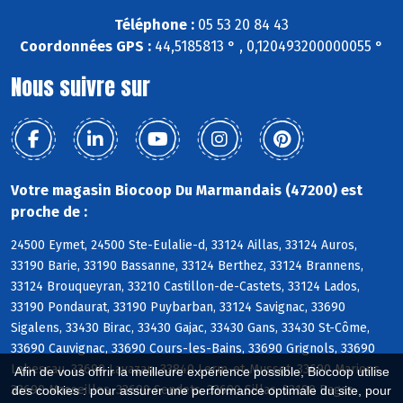
Téléphone :
05 53 20 84 43
Coordonnées GPS :
44,5185813 ° , 0,120493200000055 °
Nous suivre sur
Votre magasin Biocoop Du Marmandais (47200) est
proche de :
24500 Eymet, 24500 Ste-Eulalie-d, 33124 Aillas, 33124 Auros,
33190 Barie, 33190 Bassanne, 33124 Berthez, 33124 Brannens,
33124 Brouqueyran, 33210 Castillon-de-Castets, 33124 Lados,
33190 Pondaurat, 33190 Puybarban, 33124 Savignac, 33690
Sigalens, 33430 Birac, 33430 Gajac, 33430 Gans, 33430 St-Côme,
33690 Cauvignac, 33690 Cours-les-Bains, 33690 Grignols, 33690
Labescau, 33690 Lavazan, 33840 Lerm-et-Musset, 33690 Marions,
Afin de vous offrir la meilleure expérience possible, Biocoop utilise
33690 Masseilles, 33690 Sendets, 33690 Sillas, 33190 Bagas
des cookies : pour assurer une performance optimale du site, pour