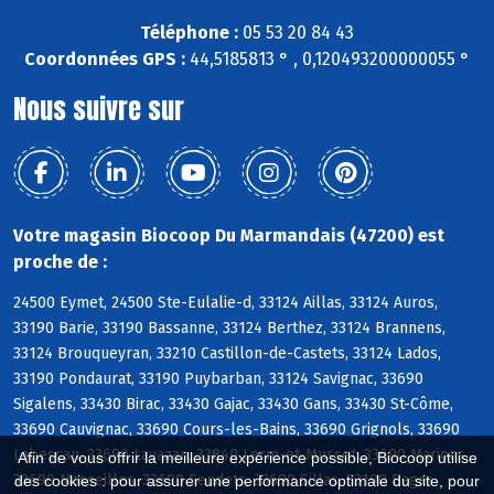
Téléphone :
05 53 20 84 43
Coordonnées GPS :
44,5185813 ° , 0,120493200000055 °
Nous suivre sur
Votre magasin Biocoop Du Marmandais (47200) est
proche de :
24500 Eymet, 24500 Ste-Eulalie-d, 33124 Aillas, 33124 Auros,
33190 Barie, 33190 Bassanne, 33124 Berthez, 33124 Brannens,
33124 Brouqueyran, 33210 Castillon-de-Castets, 33124 Lados,
33190 Pondaurat, 33190 Puybarban, 33124 Savignac, 33690
Sigalens, 33430 Birac, 33430 Gajac, 33430 Gans, 33430 St-Côme,
33690 Cauvignac, 33690 Cours-les-Bains, 33690 Grignols, 33690
Labescau, 33690 Lavazan, 33840 Lerm-et-Musset, 33690 Marions,
Afin de vous offrir la meilleure expérience possible, Biocoop utilise
33690 Masseilles, 33690 Sendets, 33690 Sillas, 33190 Bagas
des cookies : pour assurer une performance optimale du site, pour