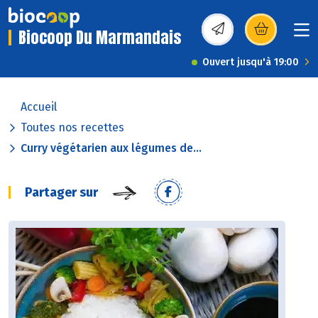
Biocoop Du Marmandais
(s’ouvre dans une nou
Ouvert jusqu'à 19:00
Accueil
Toutes nos recettes
Curry végétarien aux légumes de...
Partager sur