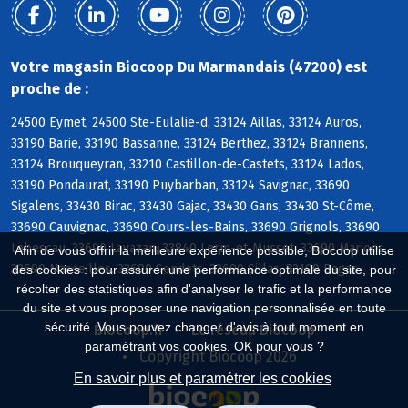
Votre magasin Biocoop Du Marmandais (47200) est
proche de :
24500 Eymet, 24500 Ste-Eulalie-d, 33124 Aillas, 33124 Auros,
33190 Barie, 33190 Bassanne, 33124 Berthez, 33124 Brannens,
33124 Brouqueyran, 33210 Castillon-de-Castets, 33124 Lados,
33190 Pondaurat, 33190 Puybarban, 33124 Savignac, 33690
Sigalens, 33430 Birac, 33430 Gajac, 33430 Gans, 33430 St-Côme,
33690 Cauvignac, 33690 Cours-les-Bains, 33690 Grignols, 33690
Labescau, 33690 Lavazan, 33840 Lerm-et-Musset, 33690 Marions,
Afin de vous offrir la meilleure expérience possible, Biocoop utilise
33690 Masseilles, 33690 Sendets, 33690 Sillas, 33190 Bagas
des cookies : pour assurer une performance optimale du site, pour
récolter des statistiques afin d'analyser le trafic et la performance
du site et vous proposer une navigation personnalisée en toute
sécurité. Vous pouvez changer d'avis à tout moment en
Biocoop.fr
Le réseau Biocoop
paramétrant vos cookies. OK pour vous ?
Copyright Biocoop 2026
En savoir plus et paramétrer les cookies