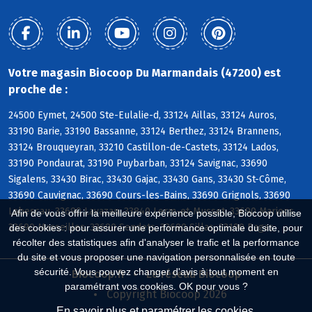
Votre magasin Biocoop Du Marmandais (47200) est
proche de :
24500 Eymet, 24500 Ste-Eulalie-d, 33124 Aillas, 33124 Auros,
33190 Barie, 33190 Bassanne, 33124 Berthez, 33124 Brannens,
33124 Brouqueyran, 33210 Castillon-de-Castets, 33124 Lados,
33190 Pondaurat, 33190 Puybarban, 33124 Savignac, 33690
Sigalens, 33430 Birac, 33430 Gajac, 33430 Gans, 33430 St-Côme,
33690 Cauvignac, 33690 Cours-les-Bains, 33690 Grignols, 33690
Labescau, 33690 Lavazan, 33840 Lerm-et-Musset, 33690 Marions,
Afin de vous offrir la meilleure expérience possible, Biocoop utilise
33690 Masseilles, 33690 Sendets, 33690 Sillas, 33190 Bagas
des cookies : pour assurer une performance optimale du site, pour
récolter des statistiques afin d'analyser le trafic et la performance
du site et vous proposer une navigation personnalisée en toute
sécurité. Vous pouvez changer d'avis à tout moment en
Biocoop.fr
Le réseau Biocoop
paramétrant vos cookies. OK pour vous ?
Copyright Biocoop 2026
En savoir plus et paramétrer les cookies