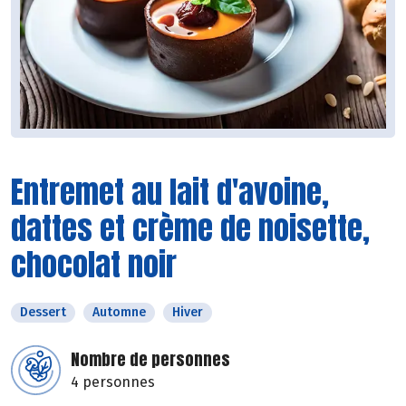
Entremet au lait d'avoine,
dattes et crème de noisette,
chocolat noir
Dessert
Automne
Hiver
Nombre de personnes
4 personnes