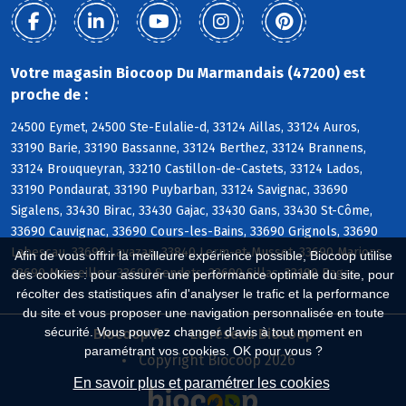
Votre magasin Biocoop Du Marmandais (47200) est
proche de :
24500 Eymet, 24500 Ste-Eulalie-d, 33124 Aillas, 33124 Auros,
33190 Barie, 33190 Bassanne, 33124 Berthez, 33124 Brannens,
33124 Brouqueyran, 33210 Castillon-de-Castets, 33124 Lados,
33190 Pondaurat, 33190 Puybarban, 33124 Savignac, 33690
Sigalens, 33430 Birac, 33430 Gajac, 33430 Gans, 33430 St-Côme,
33690 Cauvignac, 33690 Cours-les-Bains, 33690 Grignols, 33690
Labescau, 33690 Lavazan, 33840 Lerm-et-Musset, 33690 Marions,
Afin de vous offrir la meilleure expérience possible, Biocoop utilise
33690 Masseilles, 33690 Sendets, 33690 Sillas, 33190 Bagas
des cookies : pour assurer une performance optimale du site, pour
récolter des statistiques afin d'analyser le trafic et la performance
du site et vous proposer une navigation personnalisée en toute
sécurité. Vous pouvez changer d'avis à tout moment en
Biocoop.fr
Le réseau Biocoop
paramétrant vos cookies. OK pour vous ?
Copyright Biocoop 2026
En savoir plus et paramétrer les cookies