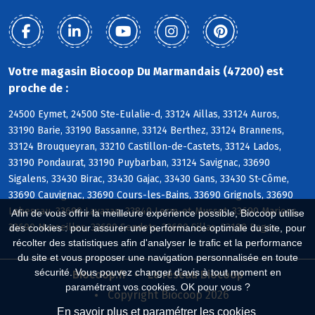
Votre magasin Biocoop Du Marmandais (47200) est
proche de :
24500 Eymet, 24500 Ste-Eulalie-d, 33124 Aillas, 33124 Auros,
33190 Barie, 33190 Bassanne, 33124 Berthez, 33124 Brannens,
33124 Brouqueyran, 33210 Castillon-de-Castets, 33124 Lados,
33190 Pondaurat, 33190 Puybarban, 33124 Savignac, 33690
Sigalens, 33430 Birac, 33430 Gajac, 33430 Gans, 33430 St-Côme,
33690 Cauvignac, 33690 Cours-les-Bains, 33690 Grignols, 33690
Labescau, 33690 Lavazan, 33840 Lerm-et-Musset, 33690 Marions,
Afin de vous offrir la meilleure expérience possible, Biocoop utilise
33690 Masseilles, 33690 Sendets, 33690 Sillas, 33190 Bagas
des cookies : pour assurer une performance optimale du site, pour
récolter des statistiques afin d'analyser le trafic et la performance
du site et vous proposer une navigation personnalisée en toute
sécurité. Vous pouvez changer d'avis à tout moment en
Biocoop.fr
Le réseau Biocoop
paramétrant vos cookies. OK pour vous ?
Copyright Biocoop 2026
En savoir plus et paramétrer les cookies