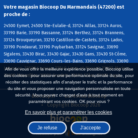
Votre magasin Biocoop Du Marmandais (47200) est
proche de :
24500 Eymet, 24500 Ste-Eulalie-d, 33124 Aillas, 33124 Auros,
33190 Barie, 33190 Bassanne, 33124 Berthez, 33124 Brannens,
33124 Brouqueyran, 33210 Castillon-de-Castets, 33124 Lados,
33190 Pondaurat, 33190 Puybarban, 33124 Savignac, 33690
Sigalens, 33430 Birac, 33430 Gajac, 33430 Gans, 33430 St-Côme,
33690 Cauvignac, 33690 Cours-les-Bains, 33690 Grignols, 33690
Labescau, 33690 Lavazan, 33840 Lerm-et-Musset, 33690 Marions,
Afin de vous offrir la meilleure expérience possible, Biocoop utilise
33690 Masseilles, 33690 Sendets, 33690 Sillas, 33190 Bagas
des cookies : pour assurer une performance optimale du site, pour
récolter des statistiques afin d'analyser le trafic et la performance
du site et vous proposer une navigation personnalisée en toute
sécurité. Vous pouvez changer d'avis à tout moment en
Biocoop.fr
Le réseau Biocoop
paramétrant vos cookies. OK pour vous ?
Copyright Biocoop 2026
En savoir plus et paramétrer les cookies
Je refuse
J'accepte
Réalisé par