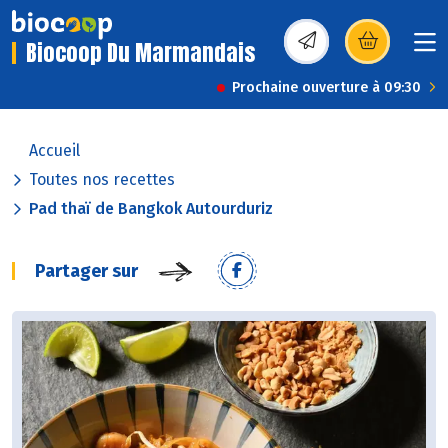
Biocoop Du Marmandais
(s’ouvre dans une nou
Prochaine ouverture à 09:30
Accueil
Toutes nos recettes
Pad thaï de Bangkok Autourduriz
Partager sur