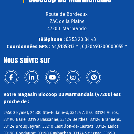
Route de Bordeaux
ZAC de la Plaine
47200 Marmande
Téléphone :
05 53 20 84 43
Coordonnées GPS :
44,5185813 ° , 0,120493200000055 °
Nous suivre sur
Votre magasin Biocoop Du Marmandais (47200) est
proche de :
24500 Eymet, 24500 Ste-Eulalie-d, 33124 Aillas, 33124 Auros,
33190 Barie, 33190 Bassanne, 33124 Berthez, 33124 Brannens,
33124 Brouqueyran, 33210 Castillon-de-Castets, 33124 Lados,
33190 Pondaurat, 33190 Puybarban, 33124 Savignac, 33690