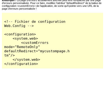
Remarques :
La page d'erreurs actuellement affichée peut être remplacée par une page
d'erreurs personnalisée. Pour ce faire, modifiez l'attribut "defaultRedirect" de la balise de
configuration <customErrors> de l'application, de sorte qu'il pointe vers une URL de la
page d'erreurs personnalisée !
<!-- Fichier de configuration 
Web.Config -->

<configuration>

    <system.web>

        <customErrors 
mode="RemoteOnly" 
defaultRedirect="mycustompage.h
tm"/>

    </system.web>

</configuration>