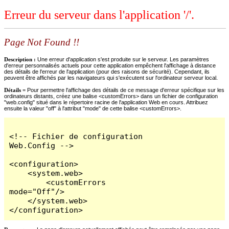
Erreur du serveur dans l'application '/'.
Page Not Found !!
Description :
Une erreur d'application s'est produite sur le serveur. Les paramètres
d'erreur personnalisés actuels pour cette application empêchent l'affichage à distance
des détails de l'erreur de l'application (pour des raisons de sécurité). Cependant, ils
peuvent être affichés par les navigateurs qui s'exécutent sur l'ordinateur serveur local.
Détails =
Pour permettre l'affichage des détails de ce message d'erreur spécifique sur les
ordinateurs distants, créez une balise <customErrors> dans un fichier de configuration
"web.config" situé dans le répertoire racine de l'application Web en cours. Attribuez
ensuite la valeur "off" à l'attribut "mode" de cette balise <customErrors>.
<!-- Fichier de configuration 
Web.Config -->

<configuration>

    <system.web>

        <customErrors 
mode="Off"/>

    </system.web>

</configuration>