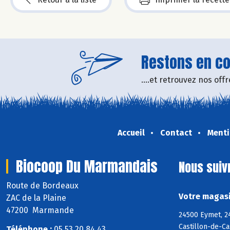
Restons en con
....et retrouvez nos of
Accueil
Contact
Menti
Biocoop Du Marmandais
Nous suiv
Route de Bordeaux
Votre magasi
ZAC de la Plaine
47200 Marmande
24500 Eymet, 24
Castillon-de-Ca
Téléphone :
05 53 20 84 43