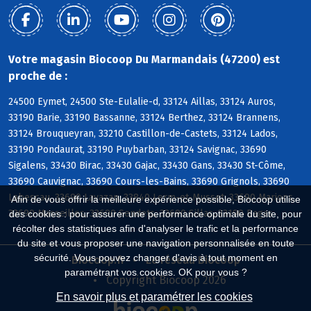
Votre magasin Biocoop Du Marmandais (47200) est
proche de :
24500 Eymet, 24500 Ste-Eulalie-d, 33124 Aillas, 33124 Auros,
33190 Barie, 33190 Bassanne, 33124 Berthez, 33124 Brannens,
33124 Brouqueyran, 33210 Castillon-de-Castets, 33124 Lados,
33190 Pondaurat, 33190 Puybarban, 33124 Savignac, 33690
Sigalens, 33430 Birac, 33430 Gajac, 33430 Gans, 33430 St-Côme,
33690 Cauvignac, 33690 Cours-les-Bains, 33690 Grignols, 33690
Labescau, 33690 Lavazan, 33840 Lerm-et-Musset, 33690 Marions,
Afin de vous offrir la meilleure expérience possible, Biocoop utilise
33690 Masseilles, 33690 Sendets, 33690 Sillas, 33190 Bagas
des cookies : pour assurer une performance optimale du site, pour
récolter des statistiques afin d'analyser le trafic et la performance
du site et vous proposer une navigation personnalisée en toute
sécurité. Vous pouvez changer d'avis à tout moment en
Biocoop.fr
Le réseau Biocoop
paramétrant vos cookies. OK pour vous ?
Copyright Biocoop 2026
En savoir plus et paramétrer les cookies