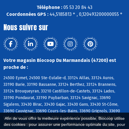
Téléphone :
05 53 20 84 43
Coordonnées GPS :
44,5185813 ° , 0,120493200000055 °
Nous suivre sur
Votre magasin Biocoop Du Marmandais (47200) est
proche de :
24500 Eymet, 24500 Ste-Eulalie-d, 33124 Aillas, 33124 Auros,
33190 Barie, 33190 Bassanne, 33124 Berthez, 33124 Brannens,
33124 Brouqueyran, 33210 Castillon-de-Castets, 33124 Lados,
33190 Pondaurat, 33190 Puybarban, 33124 Savignac, 33690
Sigalens, 33430 Birac, 33430 Gajac, 33430 Gans, 33430 St-Côme,
33690 Cauvignac, 33690 Cours-les-Bains, 33690 Grignols, 33690
Labescau, 33690 Lavazan, 33840 Lerm-et-Musset, 33690 Marions,
Afin de vous offrir la meilleure expérience possible, Biocoop utilise
33690 Masseilles, 33690 Sendets, 33690 Sillas, 33190 Bagas
des cookies : pour assurer une performance optimale du site, pour