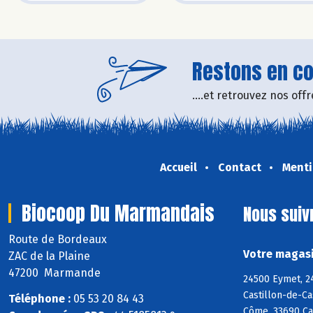
Restons en con
....et retrouvez nos of
Accueil
Contact
Menti
Biocoop Du Marmandais
Nous suiv
Route de Bordeaux
Votre magasi
ZAC de la Plaine
47200 Marmande
24500 Eymet, 24
Castillon-de-Ca
Téléphone :
05 53 20 84 43
Côme, 33690 Ca