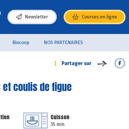
Newsletter
Courses en ligne
(s’ouvre dans une nouvelle fenêtre)
Biocoop
NOS PARTENAIRES
Partager sur
et coulis de figue
tion
Cuisson
35 min