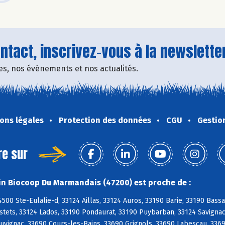
tact, inscrivez-vous à la newsletter
fres, nos événements et nos actualités.
ons légales
Protection des données
CGU
Gestio
re sur
n Biocoop Du Marmandais (47200) est proche de :
500 Ste-Eulalie-d, 33124 Aillas, 33124 Auros, 33190 Barie, 33190 Bas
stets, 33124 Lados, 33190 Pondaurat, 33190 Puybarban, 33124 Savignac,
uvignac, 33690 Cours-les-Bains, 33690 Grignols, 33690 Labescau, 3369