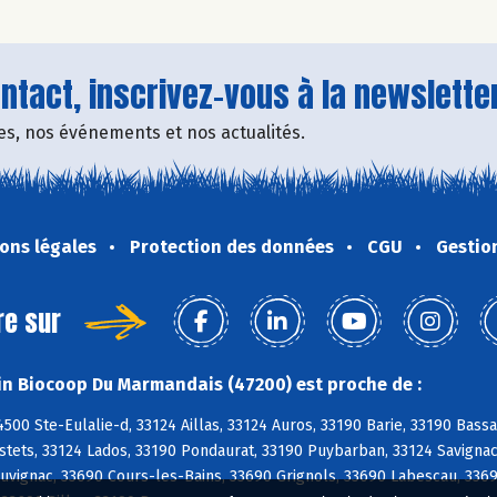
tact, inscrivez-vous à la newsletter
fres, nos événements et nos actualités.
ons légales
Protection des données
CGU
Gestio
re sur
n Biocoop Du Marmandais (47200) est proche de :
500 Ste-Eulalie-d, 33124 Aillas, 33124 Auros, 33190 Barie, 33190 Bas
stets, 33124 Lados, 33190 Pondaurat, 33190 Puybarban, 33124 Savignac,
uvignac, 33690 Cours-les-Bains, 33690 Grignols, 33690 Labescau, 3369