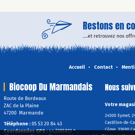
Restons en con
....et retrouvez nos of
Accueil
Contact
Menti
Biocoop Du Marmandais
Nous suiv
Route de Bordeaux
Votre magasi
ZAC de la Plaine
47200 Marmande
24500 Eymet, 24
Castillon-de-Ca
Téléphone :
05 53 20 84 43
Côme, 33690 Ca
Coordonnées GPS :
44,5185813 ° ,