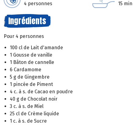
4 personnes
15 min
Ingrédients
Pour 4 personnes
100 cl de Lait d'amande
1 Gousse de vanille
1 Bâton de cannelle
6 Cardamome
5 g de Gingembre
1 pincée de Piment
4 c. à s. de Cacao en poudre
40 g de Chocolat noir
3 c. à s. de Miel
25 cl de Crème liquide
1 c. à s. de Sucre